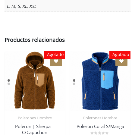
L, M, S, XL, XXL
Productos relacionados
Agotado
Agotado
Polerones Hombre
Polerones Hombre
Poleron | Sherpa |
Polerón Coral S/Manga
C/Capuchon