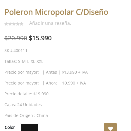
Poleron Micropolar C/Diseño
Añadir una reseña.
El
El
$
20.990
$
15.990
precio
precio
SKU:400111
original
actual
Tallas: S-M-L-XL-XXL
era:
es:
Precio por mayor: | Antes | $13.990 + IVA
$20.990.
$15.990.
Precio por mayor: | Ahora | $9.990 + IVA
Precio detalle: $19.990
Cajas: 24 Unidades
Pais de Origen : China
Negro
Color