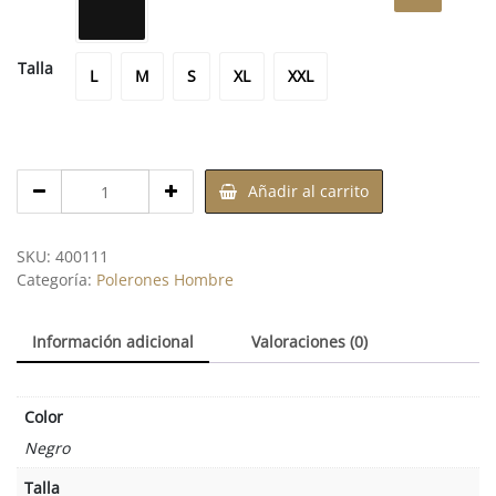
L
M
S
XL
XXL
Talla
L
M
S
XL
XXL
Cantidad
Añadir al carrito
de
Poleron
Micropolar
SKU:
400111
C/Diseño
Categoría:
Polerones Hombre
Información adicional
Valoraciones (0)
Color
Negro
Talla