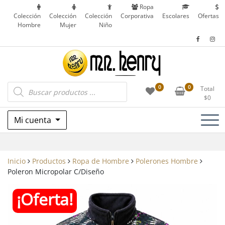
Saltar
Ropa
al
Colección
Colección
Colección
Corporativa
Escolares
Ofertas
Hombre
Mujer
Niño
contenido
Ropa Corporativa, Outdoor, Uniformes
Búsqueda
Mr. Henry
0
0
Total
de
Escolares y más en Patronato, Recoleta – Chile
$
0
productos
Mi cuenta
Inicio
Productos
Ropa de Hombre
Polerones Hombre
Poleron Micropolar C/Diseño
¡Oferta!