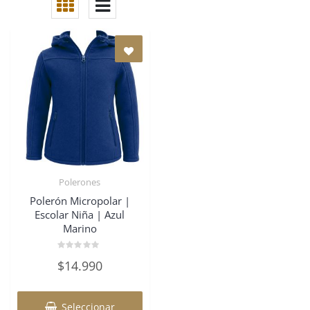
Polerones
Polerón Micropolar |
Escolar Niña | Azul
Marino
Valorado
$
14.990
en
0
de
Este
5
producto
Seleccionar