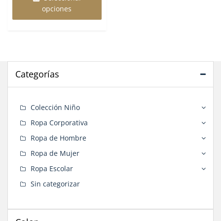
tiene
opciones
múltiples
variantes.
Las
opciones
se
pueden
Categorías
elegir
en
la
Colección Niño
página
de
Ropa Corporativa
producto
Ropa de Hombre
Ropa de Mujer
Ropa Escolar
Sin categorizar