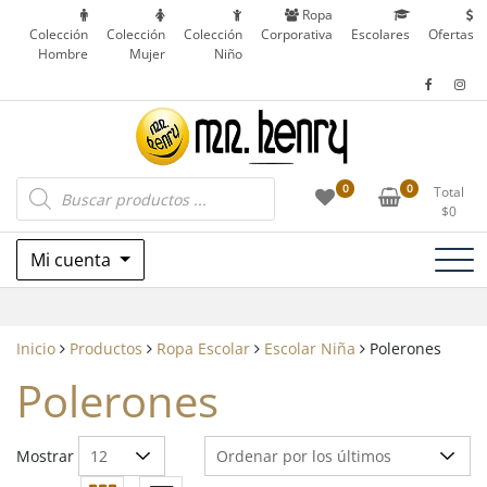
Saltar
Ropa
al
Colección
Colección
Colección
Corporativa
Escolares
Ofertas
Hombre
Mujer
Niño
contenido
Ropa Corporativa, Outdoor, Uniformes
Búsqueda
Mr. Henry
0
0
Total
de
Escolares y más en Patronato, Recoleta – Chile
$
0
productos
Mi cuenta
Inicio
Productos
Ropa Escolar
Escolar Niña
Polerones
Polerones
Mostrar