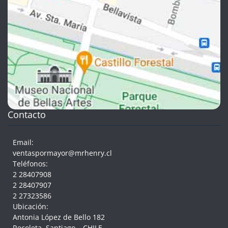
Contacto
Email:
ventaspormayor@mrhenry.cl
Teléfonos:
2 28407908
2 28407907
2 27323586
Ubicación:
Antonia López de Bello 182
Recoleta, Santiago – CHILE