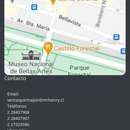
Contacto
Email:
ventaspormayor@mrhenry.cl
Teléfonos:
2 28407908
2 28407907
2 27323586