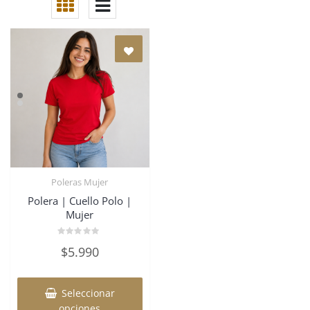
Poleras Mujer
Polera | Cuello Polo |
Mujer
Valorado
$
5.990
en
0
de
Este
5
producto
Seleccionar
tiene
opciones