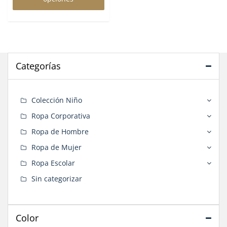
múltiples
variantes.
Las
opciones
se
pueden
Categorías
elegir
en
la
Colección Niño
página
de
Ropa Corporativa
producto
Ropa de Hombre
Ropa de Mujer
Ropa Escolar
Sin categorizar
Color