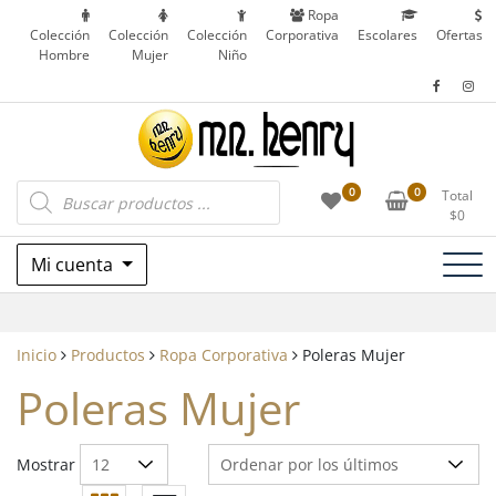
Saltar
Ropa
al
Colección
Colección
Colección
Corporativa
Escolares
Ofertas
Hombre
Mujer
Niño
contenido
Ropa Corporativa, Outdoor, Uniformes
Búsqueda
Mr. Henry
0
0
Total
de
Escolares y más en Patronato, Recoleta – Chile
$
0
productos
Mi cuenta
Inicio
Productos
Ropa Corporativa
Poleras Mujer
Poleras Mujer
Mostrar