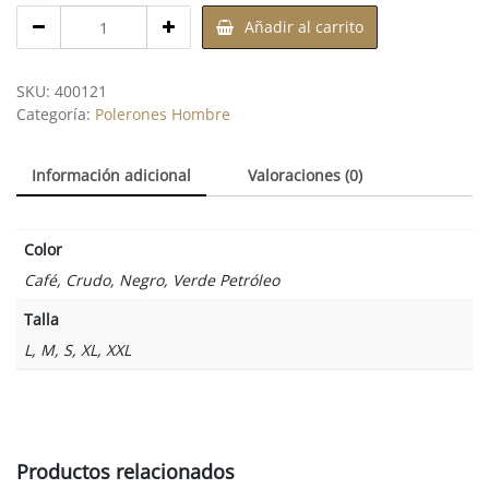
Cantidad
Añadir al carrito
de
Poleron
Sherpa
SKU:
400121
S/Capuchon
Categoría:
Polerones Hombre
Información adicional
Valoraciones (0)
Color
Café, Crudo, Negro, Verde Petróleo
Talla
L, M, S, XL, XXL
Productos relacionados