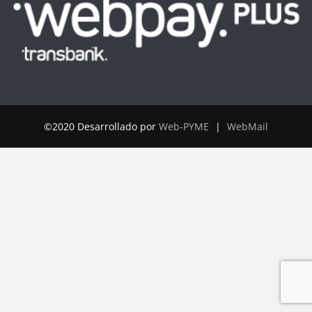
©2020 Desarrollado por
Web-PYME
|
WebMail