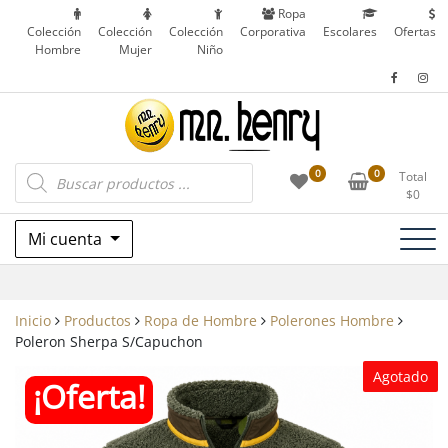
Saltar
Ropa
al
Colección
Colección
Colección
Corporativa
Escolares
Ofertas
Hombre
Mujer
Niño
contenido
Ropa Corporativa, Outdoor, Uniformes
Búsqueda
Mr. Henry
0
0
Total
de
Escolares y más en Patronato, Recoleta – Chile
$
0
productos
Mi cuenta
Inicio
Productos
Ropa de Hombre
Polerones Hombre
Poleron Sherpa S/Capuchon
Agotado
¡Oferta!