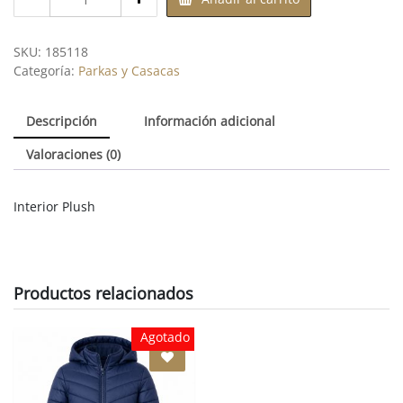
de
Parka
|
SKU:
185118
Escolar
Categoría:
Parkas y Casacas
Niño
|
Descripción
Información adicional
(Azul
Marino)
Valoraciones (0)
|
c/capuchón
desmontable
Interior Plush
|
Productos relacionados
Agotado