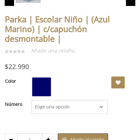
Parka | Escolar Niño | (Azul
Marino) | c/capuchón
desmontable |
Añadir una reseña.
$
22.990
Azul
Color
Marino
Número
Cantidad
Añadir al carrito