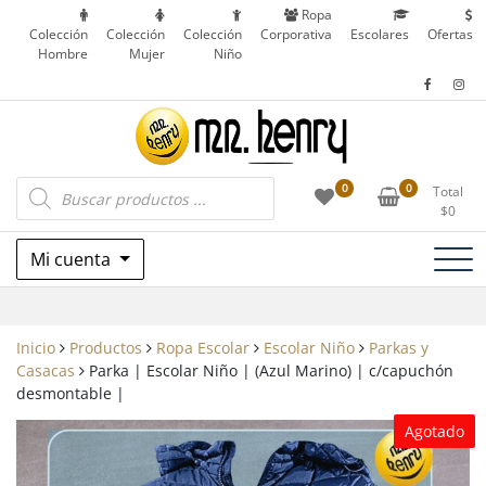
Saltar
Ropa
al
Colección
Colección
Colección
Corporativa
Escolares
Ofertas
Hombre
Mujer
Niño
contenido
Ropa Corporativa, Outdoor, Uniformes
Búsqueda
Mr. Henry
0
0
Total
de
Escolares y más en Patronato, Recoleta – Chile
$
0
productos
Mi cuenta
Inicio
Productos
Ropa Escolar
Escolar Niño
Parkas y
Casacas
Parka | Escolar Niño | (Azul Marino) | c/capuchón
desmontable |
Agotado