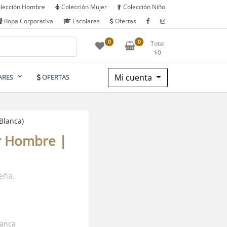
lección Hombre
Colección Mujer
Colección Niño
Ropa Corporativa
Escolares
Ofertas
0
0
Total
$
0
Mi cuenta
ARES
OFERTAS
Blanca)
r Hombre |
eña.
lanca