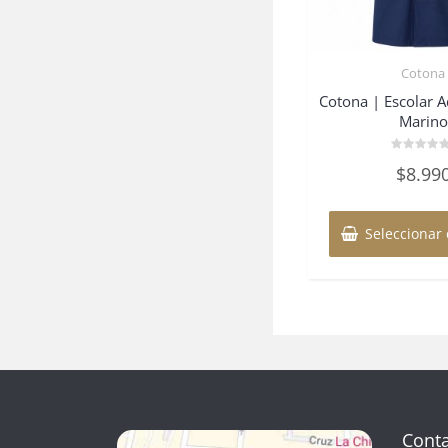
Cotona
Cotona | Escolar A
Marino
Valorado
$
8.99
en
0
de
5
Seleccionar
Cont