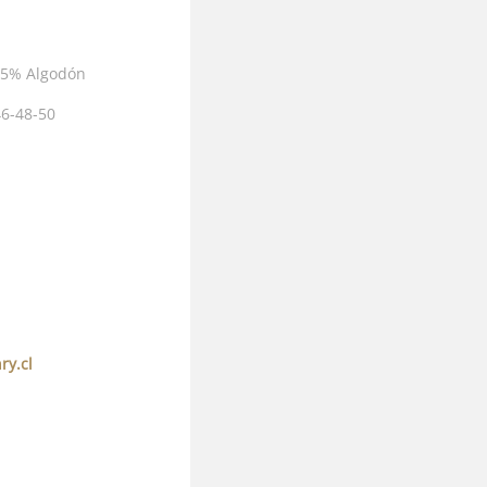
35% Algodón
6-48-50
y.cl