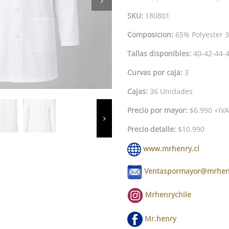
SKU:
180801
Composicion:
65% Polyester 
Tallas disponibles:
40-42-44-4
Curvas por caja:
3
Cajas:
36 Unidades
Precio por mayor:
$6.990 +IVA
Precio detalle:
$10.990
www.mrhenry.cl
Ventaspormayor@mrhenr
Mrhenrychile
Mr.henry