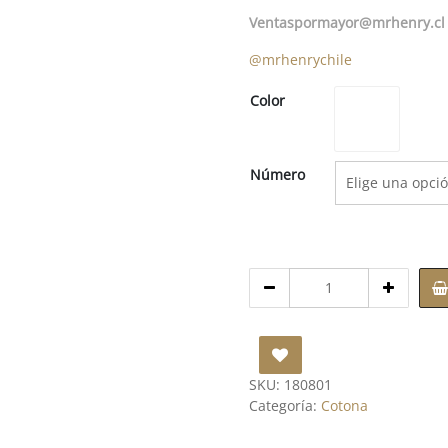
Ventaspormayor@mrhenry.cl
@mrhenrychile
Blanco
Color
Número
Cantidad
de
Cotona
|
Escolar
Hombre
SKU:
180801
|
Categoría:
Cotona
(Blanca)