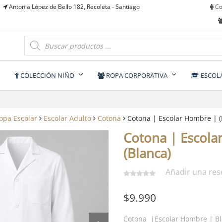
Antonia López de Bello 182, Recoleta - Santiago
Co
Búsqueda
de
productos
y
COLECCIÓN NIÑO
ROPA CORPORATIVA
ESCOL
opa Escolar
Escolar Adulto
Cotona
Cotona | Escolar Hombre | (
Cotona | Escola
(Blanca)
Añadir una res
$
9.990
Cotona |Escolar Hombre | B