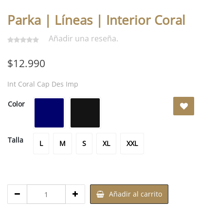
Parka | Líneas | Interior Coral
Añadir una reseña.
$
12.990
Int Coral Cap Des Imp
Azul
Negro
Color
Marino
L
M
S
XL
XXL
Talla
L
M
S
XL
XXL
Cantidad
Añadir al carrito
de
Parka