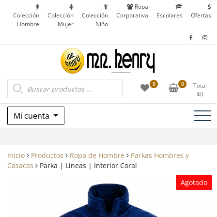
Saltar
Ropa
al
Colección
Colección
Colección
Corporativa
Escolares
Ofertas
Hombre
Mujer
Niño
contenido
Ropa Corporativa, Outdoor, Uniformes
Búsqueda
Mr. Henry
0
0
Total
de
Escolares y más en Patronato, Recoleta – Chile
$
0
productos
Mi cuenta
Inicio
Productos
Ropa de Hombre
Parkas Hombres y
Casacas
Parka | Líneas | Interior Coral
Agotado