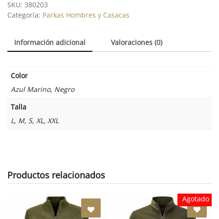
|
SKU:
380203
Líneas
Categoría:
Parkas Hombres y Casacas
|
Interior
Información adicional
Valoraciones (0)
Coral
Color
Azul Marino, Negro
Talla
L, M, S, XL, XXL
Productos relacionados
Agotado