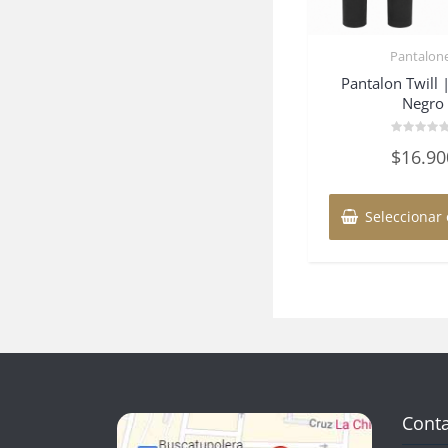
Pantalon
Pantalon Twill 
Negro
Valorado
$
16.90
en
0
de
5
Seleccionar
Cont