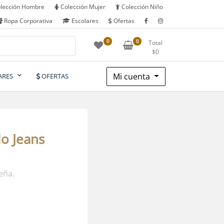
lección Hombre
Colección Mujer
Colección Niño
Ropa Corporativa
Escolares
Ofertas
0
0
Total
$
0
Mi cuenta
ARES
OFERTAS
lo Jeans
eña.