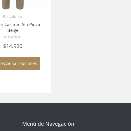
Pantalones
n Casimir. Sin Pinza
Beige
Valorado
$
14.990
en
0
de
Este
5
producto
leccionar opciones
tiene
múltiples
variantes.
Las
opciones
se
pueden
elegir
en
Menú de Navegación
la
página