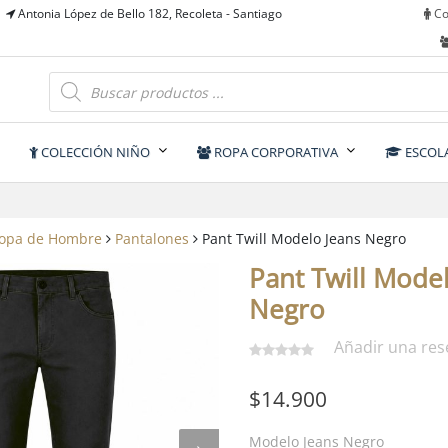
Antonia López de Bello 182, Recoleta - Santiago
Co
Búsqueda
de
productos
y
COLECCIÓN NIÑO
ROPA CORPORATIVA
ESCOL
opa de Hombre
Pantalones
Pant Twill Modelo Jeans Negro
Pant Twill Mode
Negro
Añadir una res
$
14.900
Modelo Jeans Negro