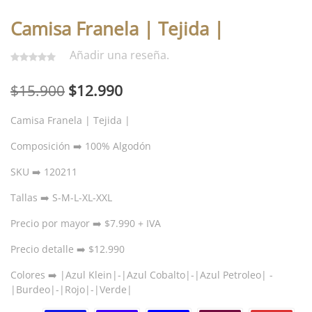
Camisa Franela | Tejida |
Añadir una reseña.
El
El
$
15.900
$
12.990
precio
precio
Camisa Franela | Tejida |
original
actual
Composición ➡️ 100% Algodón
era:
es:
SKU ➡️ 120211
$15.900.
$12.990.
Tallas ➡️ S-M-L-XL-XXL
Precio por mayor ➡️ $7.990 + IVA
Precio detalle ➡️ $12.990
Colores ➡️ |Azul Klein|-|Azul Cobalto|-|Azul Petroleo| -
|Burdeo|-|Rojo|-|Verde|