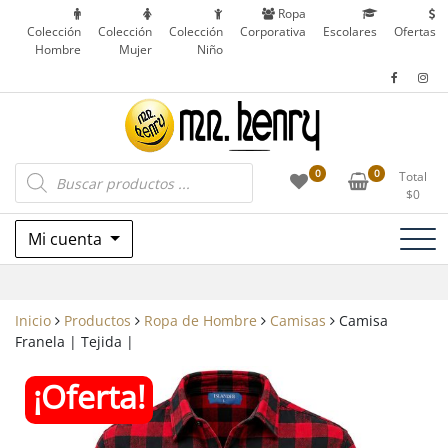
Saltar
Ropa
al
Colección
Colección
Colección
Corporativa
Escolares
Ofertas
Hombre
Mujer
Niño
contenido
Ropa Corporativa, Outdoor, Uniformes
Búsqueda
Mr. Henry
0
0
Total
de
Escolares y más en Patronato, Recoleta – Chile
$
0
productos
Mi cuenta
Inicio
Productos
Ropa de Hombre
Camisas
Camisa
Franela | Tejida |
¡Oferta!