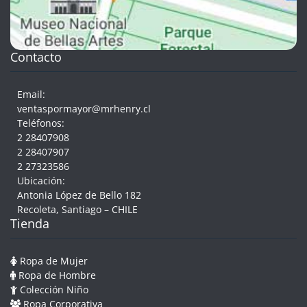
Contacto
Email:
ventaspormayor@mrhenry.cl
Teléfonos:
2 28407908
2 28407907
2 27323586
Ubicación:
Antonia López de Bello 182
Recoleta, Santiago – CHILE
Tienda
Ropa de Mujer
Ropa de Hombre
Colección Niño
Ropa Corporativa